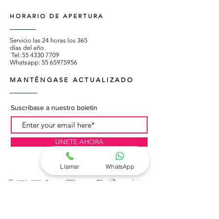
HORARIO DE APERTURA
Servicio las 24 horas los 365
días del año.
Tel:
55 4330 7709
Whatsapp:
55 65975956
MANTÉNGASE ACTUALIZADO
Suscríbase a nuestro boletín
UNETE AHORA
Llamar
WhatsApp
Flores a domicilio en Ciudad de México
cdmx , Distrito Federal df y Estado de
México edomex.