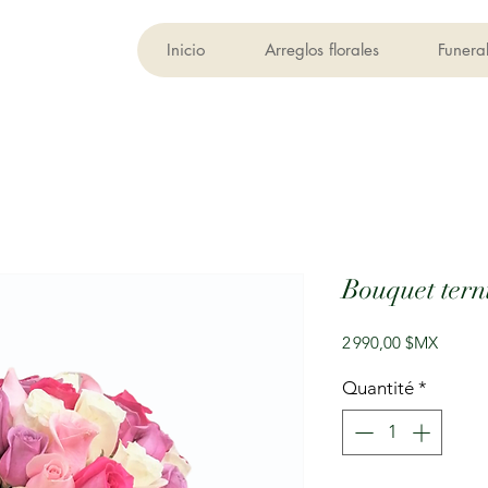
Inicio
Arreglos florales
Funera
Bouquet ter
Prix
2 990,00 $MX
Quantité
*