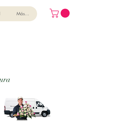
l
Más...
nura