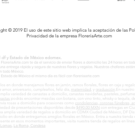
ght © 2019 El uso de este sitio web implica la aceptación de las Pol
Privacidad de la empresa FloreríaArte.com
al df y Estado de México edomex.
 FloreriaArte.com te da el servicio de enviar flores a domicilio las 24 horas en to
r una entrega rápida y segura de nuestras flores y regalos. Nuestros choferes est
en todo México.
Estado de México el mismo día es fácil con floreriaarte.com
alos en donde manejamos flores en jarrón, ramos florales, flores en caja y re
 amor, aniversario, cumpleaños, feliz día,
maternidad
, y
graduación
.En nuestr
lia variedad de canastas a domicilio, canastas navideñas, pasteles, perfumes,
nastas
podrás encontrar mezclas con botana, con vino tinto, whisky o tequila, d
Envía rosas a domicilio para ocasiones como
condolencias, coronas fúnebres, ar
ariedad de presentaciones disponibles desde
$490.00 MXN
con entregas en Ciu
 amplia variedad de regalos a domicilio en CDMX Ciudad de México, DF Dist
ilio en donde entregamos arreglos florales en México. Entra a nuestra tienda d
resente en esos momentos importantes, visita nuestra tienda de regalos en línea
, Lomas
,
La Roma, Condesa