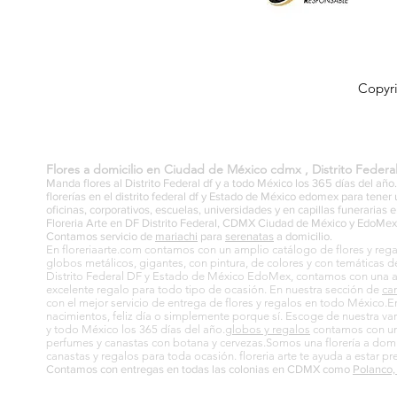
Copyri
Flores a domicilio en Ciudad de México cdmx , Distrito Feder
Manda flores al Distrito Federal df y a todo México los 365 días del año.
florerías en el distrito federal df y Estado de México edomex para tene
oficinas, corporativos, escuelas, universidades y en capillas funerarias 
Floreria Arte en DF Distrito Federal, CDMX Ciudad de México y EdoMex 
Contamos servicio de
mariachi
para
serenatas
a domicilio.
En floreriaarte.com contamos con un amplio catálogo de flores y reg
globos metálicos, gigantes, con pintura, de colores y con temáticas de
Distrito Federal DF y Estado de México EdoMex, contamos con una amp
excelente regalo para todo tipo de ocasión. En nuestra sección de
ca
con el mejor servicio de entrega de flores y regalos en todo México.
nacimientos, feliz día o simplemente porque sí. Escoge de nuestra v
y todo México los 365 días del año.
globos y regalos
contamos con una
perfumes y canastas con botana y cervezas.Somos una florería a domic
canastas y regalos para toda ocasión. floreria arte te ayuda a estar p
Contamos con entregas en todas las colonias en CDMX como
Polanco