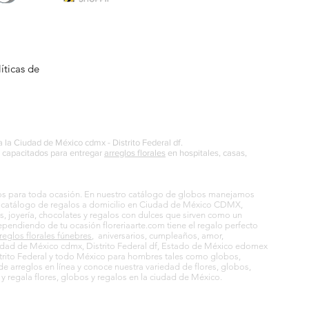
íticas de
da la Ciudad de México cdmx - Distrito Federal df.
án capacitados para entregar
arreglos florales
en hospitales, casas,
galos para toda ocasión. En nuestro catálogo de globos manejamos
o catálogo de regalos a domicilio en Ciudad de México CDMX,
 joyería, chocolates y regalos con dulces que sirven como un
ependiendo de tu ocasión floreriaarte.com tiene el regalo perfecto
reglos florales fúnebres
, aniversarios, cumpleaños, amor,
dad de México cdmx, Distrito Federal df, Estado de México edomex
rito Federal y todo México para hombres tales como globos,
e arreglos en línea y conoce nuestra variedad de flores, globos,
 y regala flores, globos y regalos en la ciudad de México.