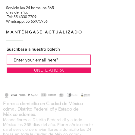
Servicio las 24 horas los 365
días del año.
Tel:
55 4330 7709
Whatsapp:
55 65975956
MANTÉNGASE ACTUALIZADO
Suscríbase a nuestro boletín
UNETE AHORA
Flores a domicilio en Ciudad de México
cdmx , Distrito Federal df y Estado de
México edomex.
Manda flores al Distrito Federal df y a todo
México los 365 días del año. FloreriaArte.com te
da el servicio de enviar flores a domicilio las 24
horas en toda la Ciudad de México cdmx -