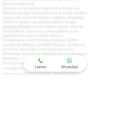
Distrito Federal df.
florerías en el distrito federal df y Estado de
México edomex para tener una entrega rápida y
segura de nuestras flores y regalos. Nuestros
choferes están capacitados para entregar
arreglos florales
en hospitales, casas, oficinas,
corporativos, escuelas, universidades y en
capillas funerarias en todo México.
Floreria Arte en DF Distrito Federal, CDMX
Ciudad de México y EdoMex Estado de México
el mismo día es fácil con floreriaarte.com
Contamos servicio de
mariachi
para
serenatas
a
domicilio.
En floreriaarte.com contamos con un amplio
Llamar
WhatsApp
catálogo de flores y regalos en donde
manejamos flores en jarrón, ramos florales,
flores en caja y regalos para toda ocasión. En
nuestro catálogo de globos manejamos globos
metálicos, gigantes, con pintura, de colores y
con temáticas de amor, aniversario,
cumpleaños, feliz día,
maternidad
, y
graduación
.En nuestro catálogo de regalos a
domicilio en Ciudad de México CDMX, Distrito
Federal DF y Estado de México EdoMex,
contamos con una amplia variedad de canastas
a domicilio, canastas navideñas, pasteles,