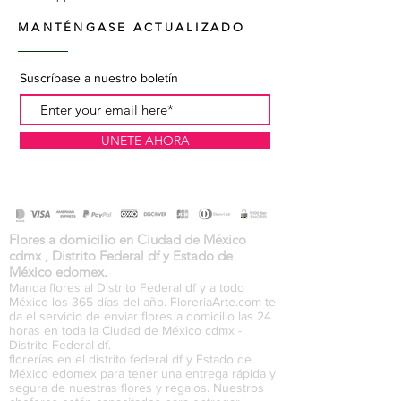
MANTÉNGASE ACTUALIZADO
Suscríbase a nuestro boletín
UNETE AHORA
Flores a domicilio en Ciudad de México
cdmx , Distrito Federal df y Estado de
México edomex.
Manda flores al Distrito Federal df y a todo
México los 365 días del año. FloreriaArte.com te
da el servicio de enviar flores a domicilio las 24
horas en toda la Ciudad de México cdmx -
Distrito Federal df.
florerías en el distrito federal df y Estado de
México edomex para tener una entrega rápida y
segura de nuestras flores y regalos. Nuestros