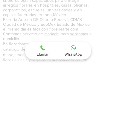
choferes están capacitados para entregar
arreglos florales
en hospitales, casas, oficinas,
corporativos, escuelas, universidades y en
capillas funerarias en todo México.
Floreria Arte en DF Distrito Federal, CDMX
Ciudad de México y EdoMex Estado de México
el mismo día es fácil con floreriaarte.com
Contamos servicio de
mariachi
para
serenatas
a
domicilio.
En floreriaarte.com contamos con un amplio
catálogo de flores y regalos en donde
manejamos flores en jarrón, ramos florales,
Llamar
WhatsApp
flores en caja y regalos para toda ocasión. En
nuestro catálogo de globos manejamos globos
metálicos, gigantes, con pintura, de colores y
con temáticas de amor, aniversario,
cumpleaños, feliz día,
maternidad
, y
graduación
.En nuestro catálogo de regalos a
domicilio en Ciudad de México CDMX, Distrito
Federal DF y Estado de México EdoMex,
contamos con una amplia variedad de canastas
a domicilio, canastas navideñas, pasteles,
perfumes, joyería, chocolates y regalos con
dulces que sirven como un excelente regalo
para todo tipo de ocasión. En nuestra sección
de
canastas
podrás encontrar mezclas con