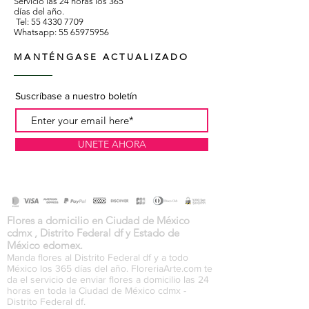
Servicio las 24 horas los 365
días del año.
Tel:
55 4330 7709
Whatsapp:
55 65975956
MANTÉNGASE ACTUALIZADO
Suscríbase a nuestro boletín
UNETE AHORA
Flores a domicilio en Ciudad de México
cdmx , Distrito Federal df y Estado de
México edomex.
Manda flores al Distrito Federal df y a todo
México los 365 días del año. FloreriaArte.com te
da el servicio de enviar flores a domicilio las 24
horas en toda la Ciudad de México cdmx -
Distrito Federal df.