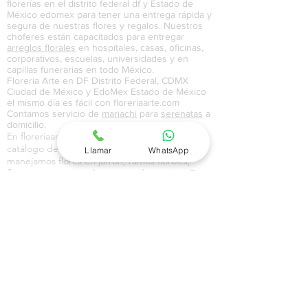
florerías en el distrito federal df y Estado de
México edomex para tener una entrega rápida y
segura de nuestras flores y regalos. Nuestros
choferes están capacitados para entregar
arreglos florales
en hospitales, casas, oficinas,
corporativos, escuelas, universidades y en
capillas funerarias en todo México.
Floreria Arte en DF Distrito Federal, CDMX
Ciudad de México y EdoMex Estado de México
el mismo día es fácil con floreriaarte.com
Contamos servicio de
mariachi
para
serenatas
a
domicilio.
En floreriaarte.com contamos con un amplio
catálogo de flores y regalos en donde
Llamar
WhatsApp
manejamos flores en jarrón, ramos florales,
flores en caja y regalos para toda ocasión. En
nuestro catálogo de globos manejamos globos
metálicos, gigantes, con pintura, de colores y
con temáticas de amor, aniversario,
cumpleaños, feliz día,
maternidad
, y
graduación
.En nuestro catálogo de regalos a
domicilio en Ciudad de México CDMX, Distrito
Federal DF y Estado de México EdoMex,
contamos con una amplia variedad de canastas
a domicilio, canastas navideñas, pasteles,
perfumes, joyería, chocolates y regalos con