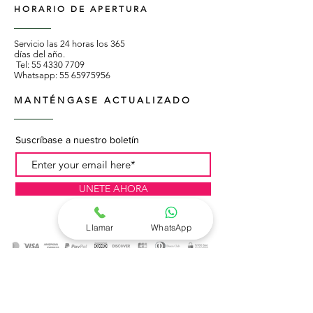
HORARIO DE APERTURA
Servicio las 24 horas los 365
días del año.
Tel:
55 4330 7709
Whatsapp:
55 65975956
MANTÉNGASE ACTUALIZADO
Suscríbase a nuestro boletín
UNETE AHORA
Llamar
WhatsApp
Flores a domicilio en Ciudad de México
cdmx , Distrito Federal df y Estado de
México edomex.
Manda flores al Distrito Federal df y a todo