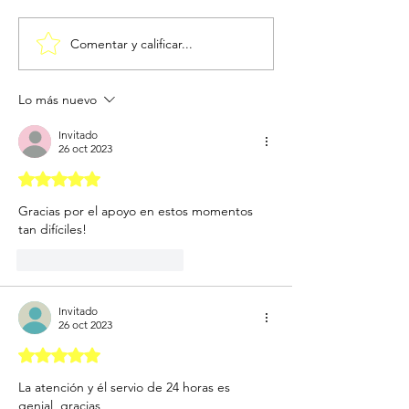
Comentar y calificar...
¿Por qué se envían Flores
Ideas de mensajes
Moradas en Noviembre?
para un Cumplea
Lo más nuevo
Invitado
26 oct 2023
Obtuvo 5 de 5 estrellas.
Gracias por el apoyo en estos momentos 
tan difíciles! 
Me gusta
Reaccionar
Invitado
26 oct 2023
Obtuvo 5 de 5 estrellas.
La atención y él servio de 24 horas es 
genial, gracias 