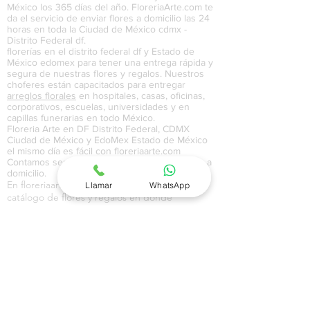
México los 365 días del año. FloreriaArte.com te
da el servicio de enviar flores a domicilio las 24
horas en toda la Ciudad de México cdmx -
Distrito Federal df.
florerías en el distrito federal df y Estado de
México edomex para tener una entrega rápida y
segura de nuestras flores y regalos. Nuestros
choferes están capacitados para entregar
arreglos florales
en hospitales, casas, oficinas,
corporativos, escuelas, universidades y en
capillas funerarias en todo México.
Floreria Arte en DF Distrito Federal, CDMX
Ciudad de México y EdoMex Estado de México
el mismo día es fácil con floreriaarte.com
Contamos servicio de
mariachi
para
serenatas
a
domicilio.
En floreriaarte.com contamos con un amplio
Llamar
WhatsApp
catálogo de flores y regalos en donde
manejamos flores en jarrón, ramos florales,
flores en caja y regalos para toda ocasión. En
nuestro catálogo de globos manejamos globos
metálicos, gigantes, con pintura, de colores y
con temáticas de amor, aniversario,
cumpleaños, feliz día,
maternidad
, y
graduación
.En nuestro catálogo de regalos a
domicilio en Ciudad de México CDMX, Distrito
Federal DF y Estado de México EdoMex,