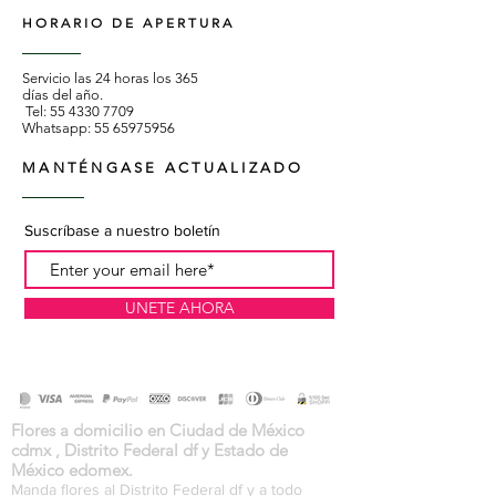
HORARIO DE APERTURA
Servicio las 24 horas los 365
días del año.
Tel:
55 4330 7709
Whatsapp:
55 65975956
MANTÉNGASE ACTUALIZADO
Suscríbase a nuestro boletín
UNETE AHORA
Flores a domicilio en Ciudad de México
cdmx , Distrito Federal df y Estado de
México edomex.
Manda flores al Distrito Federal df y a todo