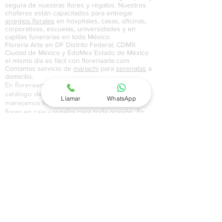
segura de nuestras flores y regalos. Nuestros
choferes están capacitados para entregar
arreglos florales
en hospitales, casas, oficinas,
corporativos, escuelas, universidades y en
capillas funerarias en todo México.
Floreria Arte en DF Distrito Federal, CDMX
Ciudad de México y EdoMex Estado de México
el mismo día es fácil con floreriaarte.com
Contamos servicio de
mariachi
para
serenatas
a
domicilio.
En floreriaarte.com contamos con un amplio
catálogo de flores y regalos en donde
Llamar
WhatsApp
manejamos flores en jarrón, ramos florales,
flores en caja y regalos para toda ocasión. En
nuestro catálogo de globos manejamos globos
metálicos, gigantes, con pintura, de colores y
con temáticas de amor, aniversario,
cumpleaños, feliz día,
maternidad
, y
graduación
.En nuestro catálogo de regalos a
domicilio en Ciudad de México CDMX, Distrito
Federal DF y Estado de México EdoMex,
contamos con una amplia variedad de canastas
a domicilio, canastas navideñas, pasteles,
perfumes, joyería, chocolates y regalos con
dulces que sirven como un excelente regalo
para todo tipo de ocasión. En nuestra sección