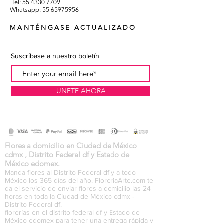
Tel:
55 4330 7709
Whatsapp:
55 65975956
MANTÉNGASE ACTUALIZADO
Suscríbase a nuestro boletín
UNETE AHORA
Flores a domicilio en Ciudad de México
cdmx , Distrito Federal df y Estado de
México edomex.
Manda flores al Distrito Federal df y a todo
México los 365 días del año. FloreriaArte.com te
da el servicio de enviar flores a domicilio las 24
horas en toda la Ciudad de México cdmx -
Distrito Federal df.
florerías en el distrito federal df y Estado de
México edomex para tener una entrega rápida y