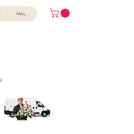
l
Más...
o